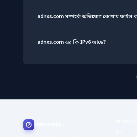
adnxs.com সম্পর্কে অভিযোগ কোথায় ফাইল 
adnxs.com এর কি IPv6 আছে?
PRODUC
SureLookup
হোম