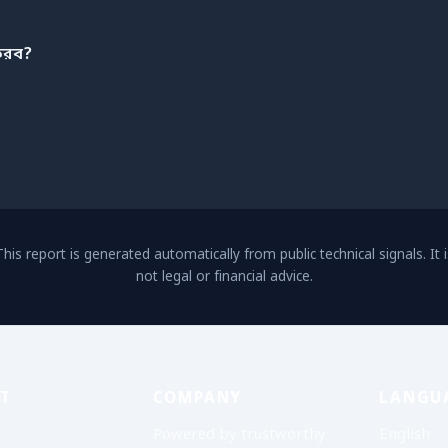
করব?
This report is generated automatically from public technical signals. It i
not legal or financial advice.
T
COMPANY
LANGU
Powered by trustworthy
English