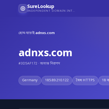
SureLookup
INDEPENDENT DOMAIN INTELLIGENCE
হোম
›
যাচাই
›
adnxs.com
adnxs.com
#3D5AF172 · অত্যন্ত নিরাপদ
Germany
185.89.210.122
বৈধ HTTPS
18 