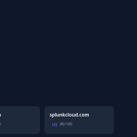
m
splunkcloud.com
0
85/100
US