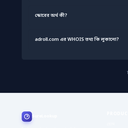
স্কোরের অর্থ কী?
adroll.com এর WHOIS তথ্য কি লুকানো?
PRODUC
SureLookup
হোম