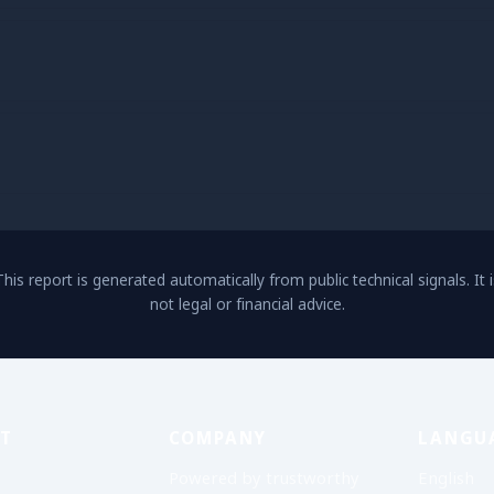
This report is generated automatically from public technical signals. It i
not legal or financial advice.
T
COMPANY
LANGU
Powered by trustworthy
English