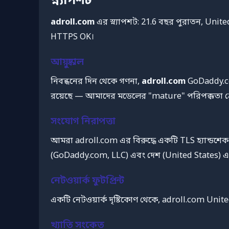
স্ন্যাপশট
adroll.com
এর স্ন্যাপশট: 21.6 বছর পুরাতন, Unit
HTTPS OK।
আয়ুষ্কাল
নিবন্ধনের দিন থেকে গণনা,
adroll.com
GoDaddy.com
রয়েছে — আমাদের মডেলের "mature" পরিপক্কতা শ্র
সংযোগ নিরাপত্তা
আমরা adroll.com এর বিরুদ্ধে একটি TLS হ্যান্ডশেক
(GoDaddy.com, LLC) এবং দেশ (United States) এ
নেটওয়ার্ক ফুটপ্রিন্ট
একটি নেটওয়ার্ক দৃষ্টিকোণ থেকে, adroll.com Uni
খ্যাতি সংকেত