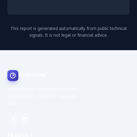
This report is generated automatically from public technical
signals. It is not legal or financial advice.
SureLookup
Independent, automated domain
intelligence — built for the open
web.
PRODUCT