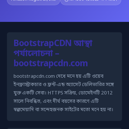
BootstrapCDN আস্থা
পর্যালোচনা –
bootstrapcdn.com
bootstrapcdn.com দেখে মনে হয় এটি ওয়েব
ইনফ্রাস্ট্রাকচার ও ফ্রন্ট-এন্ড অ্যাসেট ডেলিভারির সঙ্গে
যুক্ত একটি সেবা। HTTPS সক্রিয়, ডোমেইনটি 2012
সালে নিবন্ধিত, এবং দীর্ঘ বয়সের কারণে এটি
স্বল্পমেয়াদি বা সন্দেহজনক সাইটের মতো মনে হয় না।