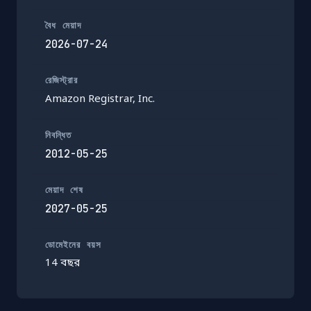
বৈধ মেয়াদ
2026-07-24
রেজিস্ট্রার
Amazon Registrar, Inc.
নিবন্ধিত
2012-05-25
মেয়াদ শেষ
2027-05-25
ডোমেইনের বয়স
14 বছর