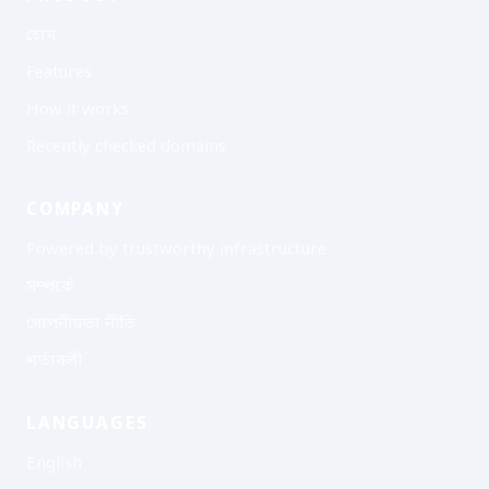
হোম
Features
How it works
Recently checked domains
COMPANY
Powered by trustworthy infrastructure
সম্পর্কে
গোপনীয়তা নীতি
শর্তাবলী
LANGUAGES
English