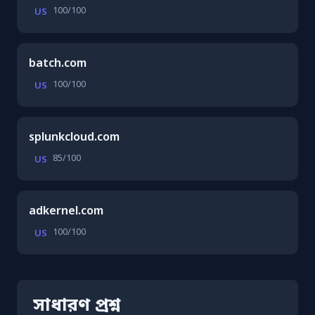
100/100
US
batch.com
100/100
US
splunkcloud.com
85/100
US
adkernel.com
100/100
US
সাধারণ প্রশ্ন