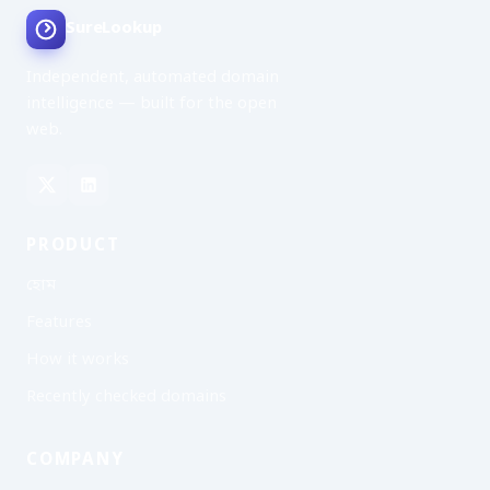
SureLookup
Independent, automated domain
intelligence — built for the open
web.
PRODUCT
হোম
Features
How it works
Recently checked domains
COMPANY