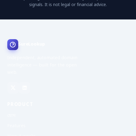
signals. It is not legal or financial advice.
SureLookup
Independent, automated domain
intelligence — built for the open
web.
PRODUCT
হোম
Features