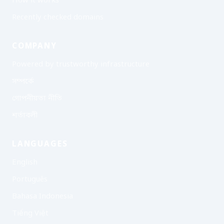
How it works
Recently checked domains
COMPANY
Powered by trustworthy infrastructure
সম্পর্কে
গোপনীয়তা নীতি
শর্তাবলী
LANGUAGES
English
Português
Bahasa Indonesia
Tiếng Việt