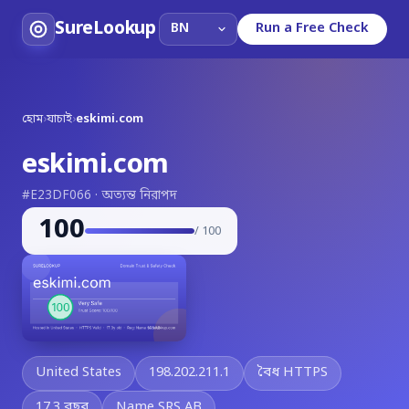
SureLookup
Run a Free Check
হোম
›
যাচাই
›
eskimi.com
eskimi.com
#E23DF066 · অত্যন্ত নিরাপদ
100
/ 100
United States
198.202.211.1
বৈধ HTTPS
17.3 বছর
Name SRS AB