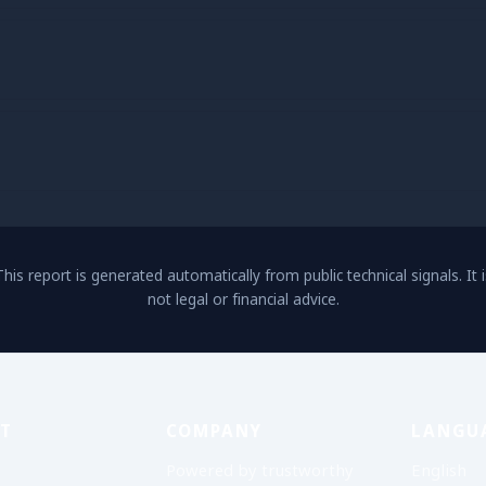
This report is generated automatically from public technical signals. It i
not legal or financial advice.
T
COMPANY
LANGU
Powered by trustworthy
English