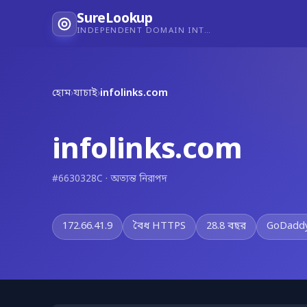
SureLookup
INDEPENDENT DOMAIN INTELLIGENCE
হোম
›
যাচাই
›
infolinks.com
infolinks.com
#6630328C · অত্যন্ত নিরাপদ
172.66.41.9
বৈধ HTTPS
28.8 বছর
GoDaddy