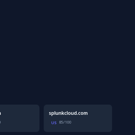
m
splunkcloud.com
0
85/100
US