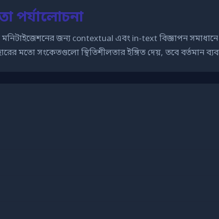
তা পর্যালোচনা
টেন্ট মনিটাইজেশনের জন্য contextual এবং in-text বিজ্ঞাপন সম
ের মতো সংকেতগুলো স্থিতিশীলতার ইঙ্গিত দেয়, তবে বর্তমান ব্যব