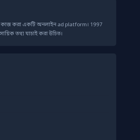
াধানে কাজ করা একটি অনলাইন ad platform। 1997
সায়িক তথ্য যাচাই করা উচিত।