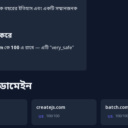
 কয়েক বছরের ইতিহাস এবং একটি সম্মানজনক
 করে
om
কে
100
এ রাখে — এটি "very_safe"
 ডোমেইন
createjs.com
batch.co
100/100
100/10
US
US