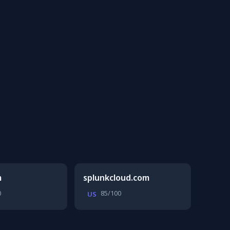
m
splunkcloud.com
0
85/100
US