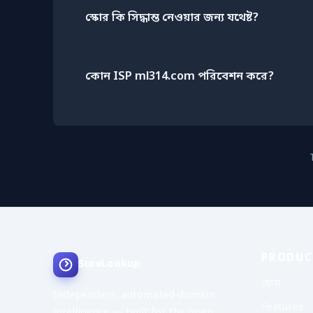
স্কোর কি সিদ্ধান্ত নেওয়ার জন্য যথেষ্ট?
কোন ISP ml314.com পরিবেশন করে?
PRODUC
SureLookup
হোম
Independent, automated domain
Features
intelligence — built for the open