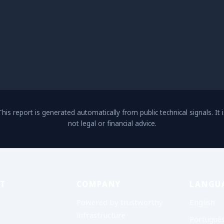
This report is generated automatically from public technical signals. It i
not legal or financial advice.
T
COMPANY
LANGU
Powered by trustworthy
English
infrastructure
Portuguê