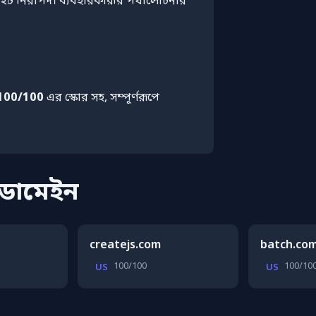
াইট নিরাপদ। ব্যবহারকারীর পর্যালোচনার
100/100
এর স্কোর সহ, সম্পূর্ণরূপে
 ডোমেইন
createjs.com
batch.co
100/100
100/10
US
US