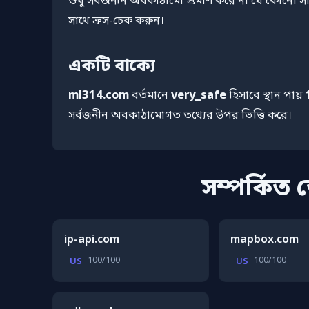
শুধু সর্বজনীন অবকাঠামো প্রমাণ করে না যে কোনো স
সাথে ক্রস-চেক করুন।
একটি বাক্যে
ml314.com
বর্তমানে
very_safe
হিসাবে স্থান পায়
সর্বজনীন অবকাঠামোগত তথ্যের উপর ভিত্তি করে।
সম্পর্কিত
ip-api.com
mapbox.com
100/100
100/100
US
US