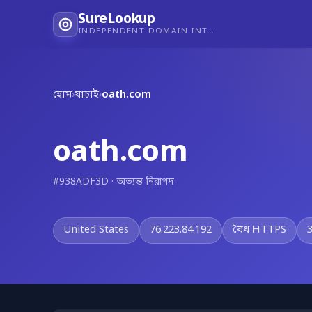
SureLookup
INDEPENDENT DOMAIN INTELLIGENCE
হোম
›
যাচাই
›
oath.com
oath.com
#938ADF3D · অত্যন্ত নিরাপদ
United States
76.223.84.192
বৈধ HTTPS