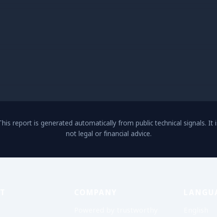
This report is generated automatically from public technical signals. It i
not legal or financial advice.
T
COMPANY
LANGU
Powered by trustworthy
English