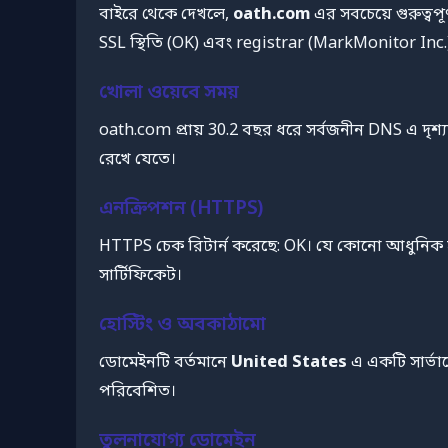
বাইরে থেকে দেখলে,
oath.com
এর সবচেয়ে গুরুত্বপূ
SSL স্থিতি (OK) এবং registrar (MarkMonitor Inc.
খোলা ওয়েবে সময়
oath.com প্রায় 30.2 বছর ধরে সর্বজনীন DNS এ দৃশ্যম
রেখে যেতে।
এনক্রিপশন (HTTPS)
HTTPS চেক রিটার্ন করেছে: OK। যে কোনো আধুনিক স
সার্টিফিকেট।
হোস্টিং ও অবকাঠামো
ডোমেইনটি বর্তমানে
United States
এ একটি সার্ভার
পরিবেশিত।
তুলনাযোগ্য ডোমেইন