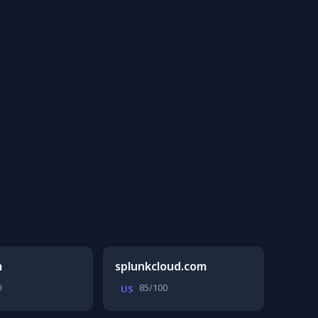
m
splunkcloud.com
0
85/100
US