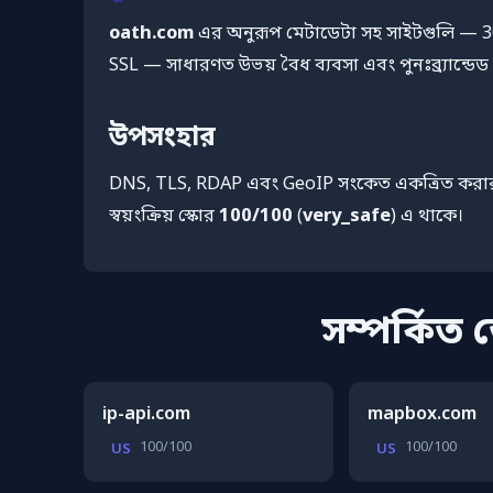
oath.com
এর অনুরূপ মেটাডেটা সহ সাইটগুলি — 30
SSL — সাধারণত উভয় বৈধ ব্যবসা এবং পুনঃব্র্যান্ডেড শে
উপসংহার
DNS, TLS, RDAP এবং GeoIP সংকেত একত্রিত করা
স্বয়ংক্রিয় স্কোর
100/100
(
very_safe
) এ থাকে।
সম্পর্কিত
ip-api.com
mapbox.com
100/100
100/100
US
US