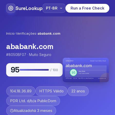
SureLookup
Run a Free Check
Início
›
Verificações
›
ababank.com
ababank.com
#8050BF07 · Muito Seguro
95
/ 100
104.18.36.89
HTTPS Válido
22 anos
PDR Ltd. d/b/a PublicDom
Atualizado
há 3 meses