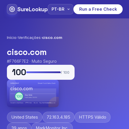
SureLookup
Run a Free Check
Início
›
Verificações
›
cisco.com
cisco.com
#F766F7E2 · Muito Seguro
100
/ 100
United States
72.163.4.185
HTTPS Válido
39 anos
MarkMonitor Inc.