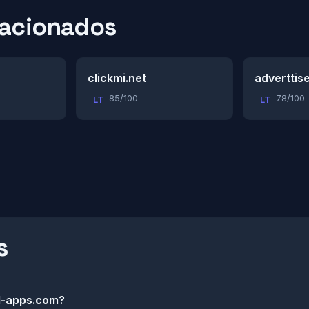
lacionados
clickmi.net
adverttis
85/100
78/100
LT
LT
s
l-apps.com?