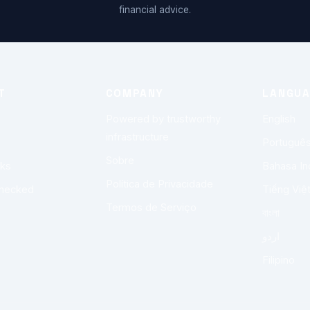
financial advice.
T
COMPANY
LANGU
Powered by trustworthy
English
infrastructure
Portuguê
Sobre
rks
Bahasa In
Política de Privacidade
checked
Tiếng Việ
Termos de Serviço
বাংলা
اردو
Filipino