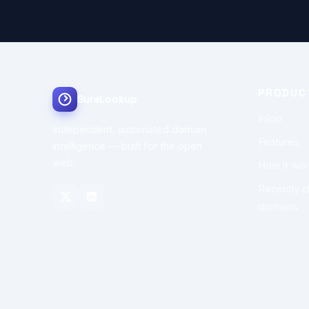
PRODUC
SureLookup
Início
Independent, automated domain
Features
intelligence — built for the open
web.
How it wo
Recently 
domains