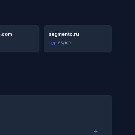
e.com
segmento.ru
65/100
LT