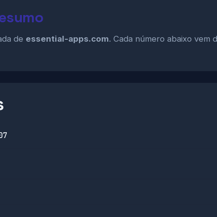
resumo
zada de
essential-apps.com
. Cada número abaixo vem d
s
07