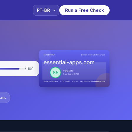
Run a Free Check
/ 100
ses