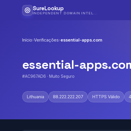
SureLookup
INDEPENDENT DOMAIN INTELLIGENCE
Início
›
Verificações
›
essential-apps.com
essential-apps.co
#AC967AD6 · Muito Seguro
Lithuania
88.222.222.207
HTTPS Válido
4