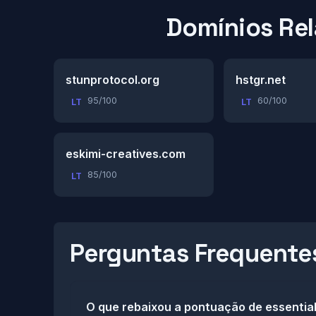
Domínios Re
stunprotocol.org
hstgr.net
95/100
60/100
LT
LT
eskimi-creatives.com
85/100
LT
Perguntas Frequente
O que rebaixou a pontuação de essentia