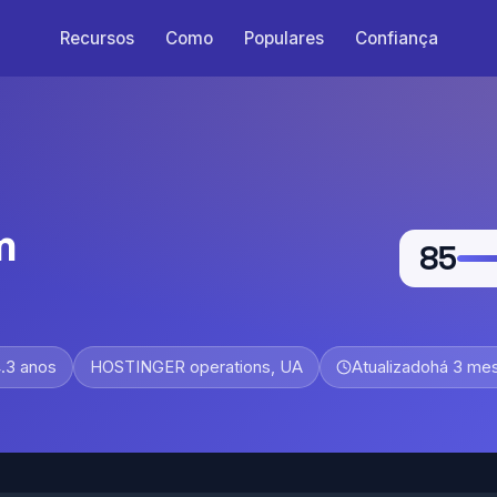
Recursos
Como
Populares
Confiança
m
85
.3 anos
HOSTINGER operations, UA
Atualizado
há 3 me