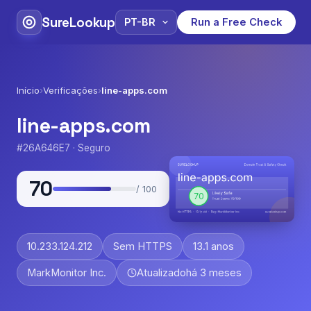
SureLookup
Run a Free Check
Início
›
Verificações
›
line-apps.com
line-apps.com
#26A646E7 · Seguro
70
/ 100
10.233.124.212
Sem HTTPS
13.1 anos
MarkMonitor Inc.
Atualizado
há 3 meses