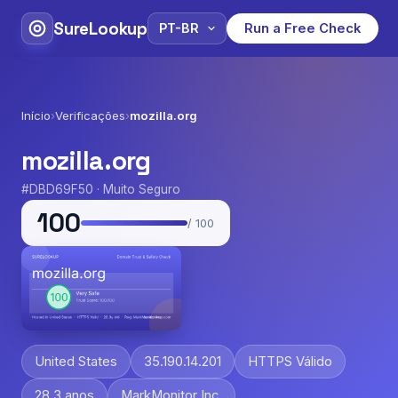
SureLookup
Run a Free Check
Início
›
Verificações
›
mozilla.org
mozilla.org
#DBD69F50 · Muito Seguro
100
/ 100
United States
35.190.14.201
HTTPS Válido
28.3 anos
MarkMonitor Inc.