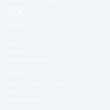
intelligence — built for the open web.
PRODUCT
Início
Features
How it works
Recently checked domains
COMPANY
Powered by trustworthy infrastructure
Sobre
Política de Privacidade
Termos de Serviço