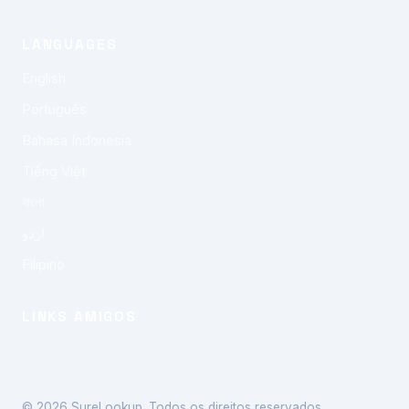
LANGUAGES
English
Português
Bahasa Indonesia
Tiếng Việt
বাংলা
اردو
Filipino
LINKS AMIGOS
© 2026 SureLookup. Todos os direitos reservados.