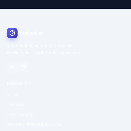
SureLookup
Independent, automated domain
intelligence — built for the open web.
PRODUCT
Início
Features
How it works
Recently checked domains