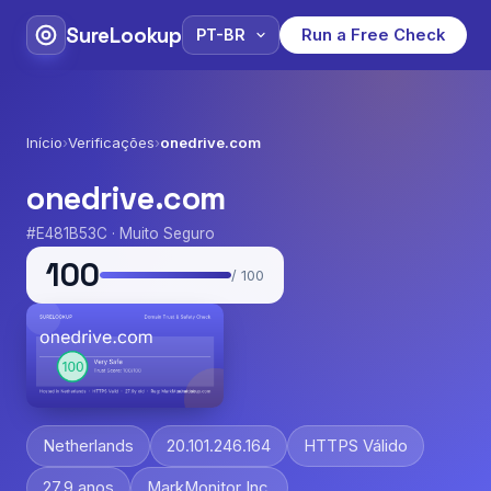
SureLookup
Run a Free Check
Início
›
Verificações
›
onedrive.com
onedrive.com
#E481B53C · Muito Seguro
100
/ 100
Netherlands
20.101.246.164
HTTPS Válido
27.9 anos
MarkMonitor Inc.