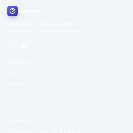
SureLookup
Independent, automated domain
intelligence — built for the open web.
PRODUCT
Início
Features
How it works
Recently checked domains
COMPANY
Powered by trustworthy infrastructure