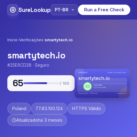
SureLookup
Run a Free Check
Início
›
Verificações
›
smartytech.io
smartytech.io
#25E6CD28 · Seguro
65
/ 100
Poland
77.83.100.124
HTTPS Válido
Atualizado
há 3 meses