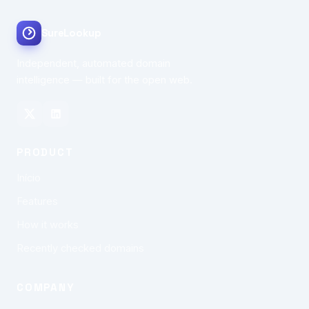
SureLookup
Independent, automated domain
intelligence — built for the open web.
PRODUCT
Início
Features
How it works
Recently checked domains
COMPANY