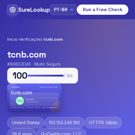
SureLookup
Run a Free Check
Início
›
Verificações
›
tcnb.com
tcnb.com
#86B53DA5 · Muito Seguro
100
/ 100
United States
192.124.249.190
HTTPS Válido
28.6 anos
GoDaddy.com, LLC