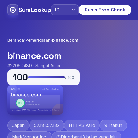
SureLookup
Run a Free Check
Beranda
›
Pemeriksaan
›
binance.com
binance.com
#2206D48D · Sangat Aman
100
/ 100
Japan
57.181.57.132
HTTPS Valid
9.1 tahun
MarkMonitor Inc.
Diperbarui
3 bulan yang lalu