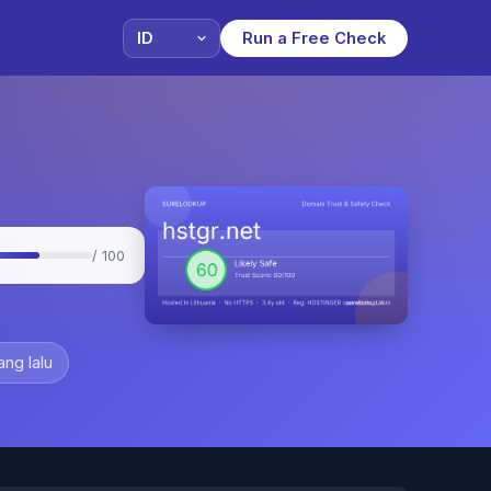
Run a Free Check
/ 100
ang lalu