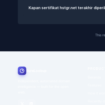
Kapan sertifikat hstgr.net terakhir diper
This re
PRODUC
SureLookup
Beranda
Independent, automated domain
Features
intelligence — built for the open
web.
How it wo
Recently 