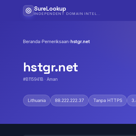
SureLookup
INDEPENDENT DOMAIN INTELLIGENCE
Beranda
›
Pemeriksaan
›
hstgr.net
hstgr.net
#B115941B · Aman
Lithuania
88.222.222.37
Tanpa HTTPS
3.