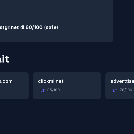
stgr.net
di
60/100
(
safe
).
it
s.com
clickmi.net
adverttis
85/100
78/100
LT
LT