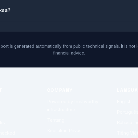
iksa?
port is generated automatically from public technical signals. It is not 
financial advice.
T
COMPANY
LANGU
Powered by trustworthy
English
infrastructure
Portuguê
Tentang
rks
Bahasa In
Kebijakan Privasi
checked
Tiếng Việ