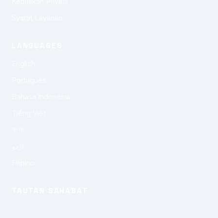
Kebijakan Privasi
Syarat Layanan
LANGUAGES
English
Português
Bahasa Indonesia
Tiếng Việt
বাংলা
اردو
Filipino
TAUTAN SAHABAT