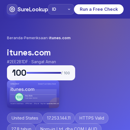
SureLookup
Run a Free Check
Beranda
›
Pemeriksaan
›
itunes.com
itunes.com
#2EE2B1DF · Sangat Aman
100
/ 100
United States
17.253.144.11
HTTPS Valid
27.8 tahun
Nom-iq Ltd. dba COM LAUD