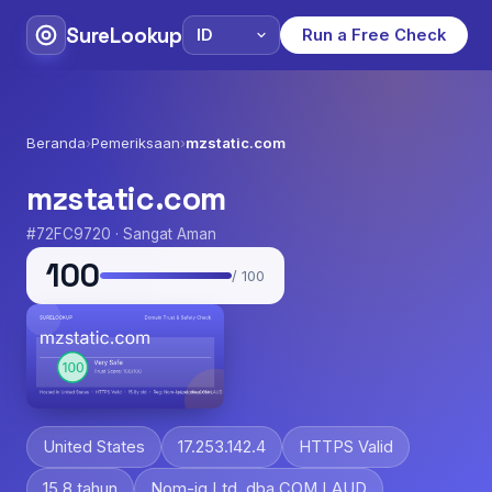
SureLookup
Run a Free Check
Beranda
›
Pemeriksaan
›
mzstatic.com
mzstatic.com
#72FC9720 · Sangat Aman
100
/ 100
United States
17.253.142.4
HTTPS Valid
15.8 tahun
Nom-iq Ltd. dba COM LAUD