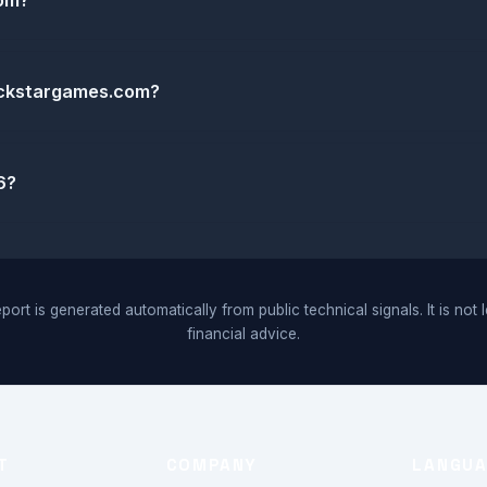
com?
ockstargames.com?
6?
port is generated automatically from public technical signals. It is not 
financial advice.
T
COMPANY
LANGU