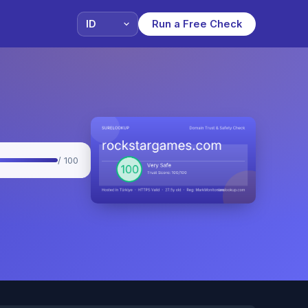
Run a Free Check
/ 100