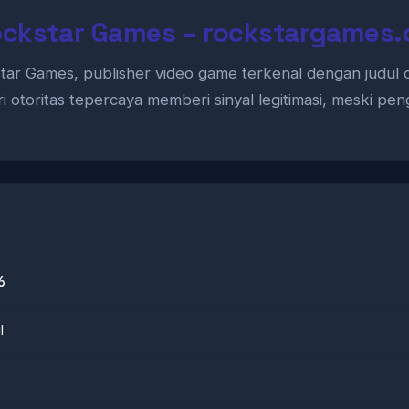
ockstar Games – rockstargames
tar Games, publisher video game terkenal dengan judul 
ari otoritas tepercaya memberi sinyal legitimasi, meski p
6
l