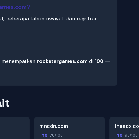
games.com?
id, beberapa tahun riwayat, dan registrar
mi menempatkan
rockstargames.com
di
100
—
it
mncdn.com
theadx.c
70/100
95/100
TR
TR