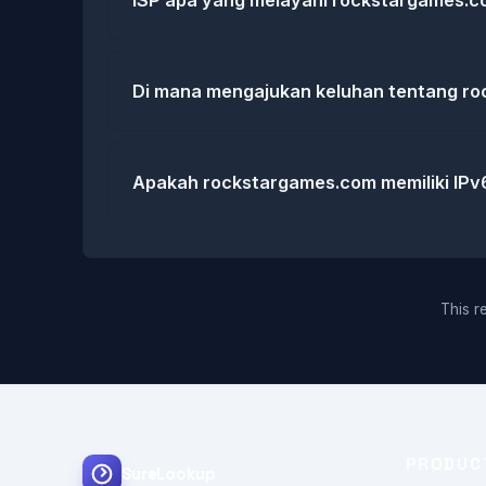
ISP apa yang melayani rockstargames.
Di mana mengajukan keluhan tentang r
Apakah rockstargames.com memiliki IPv
This re
PRODUC
SureLookup