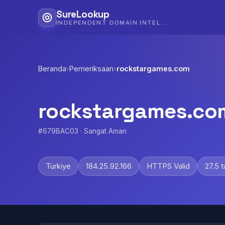
SureLookup
INDEPENDENT DOMAIN INTELLIGENCE
Beranda
›
Pemeriksaan
›
rockstargames.com
rockstargames.co
#679BAC03 · Sangat Aman
Türkiye
184.25.92.166
HTTPS Valid
27.5 