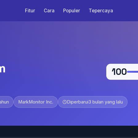
Fitur
Cara
Populer
Tepercaya
m
100
tahun
MarkMonitor Inc.
Diperbarui
3 bulan yang lalu