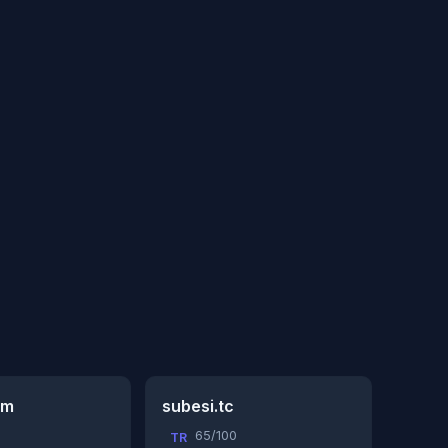
om
subesi.tc
65/100
TR