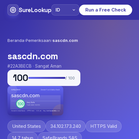
SureLookup
Run a Free Check
Beranda
›
Pemeriksaan
›
sascdn.com
sascdn.com
#22A3BECB · Sangat Aman
100
/ 100
United States
34.102.173.240
HTTPS Valid
14.7 tahun
SafeBrands SAS