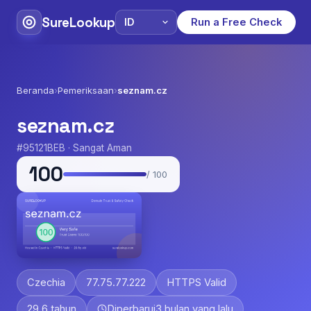
SureLookup
Run a Free Check
Beranda
›
Pemeriksaan
›
seznam.cz
seznam.cz
#95121BEB · Sangat Aman
100
/ 100
Czechia
77.75.77.222
HTTPS Valid
29.6 tahun
Diperbarui
3 bulan yang lalu