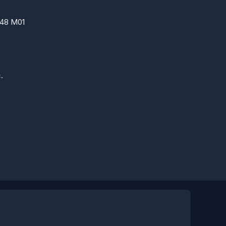
48 M01
.