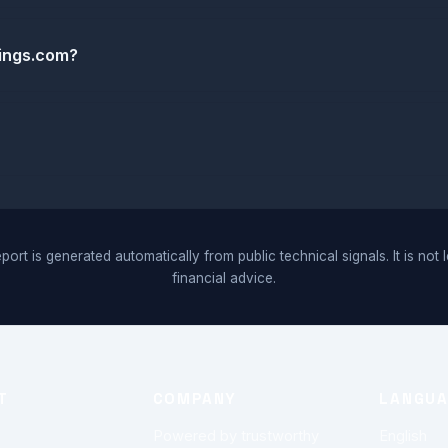
ings.com?
port is generated automatically from public technical signals. It is not 
financial advice.
T
COMPANY
LANGU
Powered by trustworthy
English