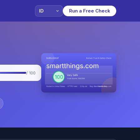
Run a Free Check
/ 100