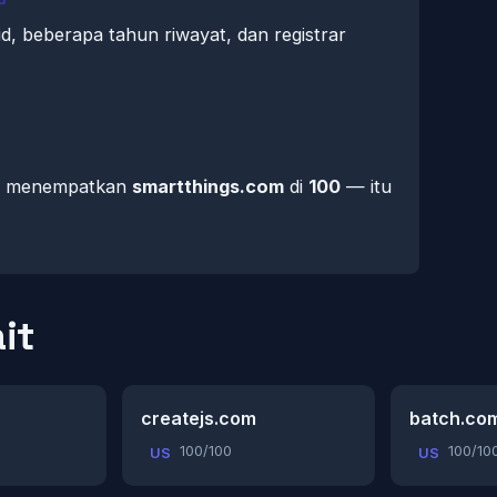
id, beberapa tahun riwayat, dan registrar
mi menempatkan
smartthings.com
di
100
— itu
it
createjs.com
batch.co
100/100
100/10
US
US