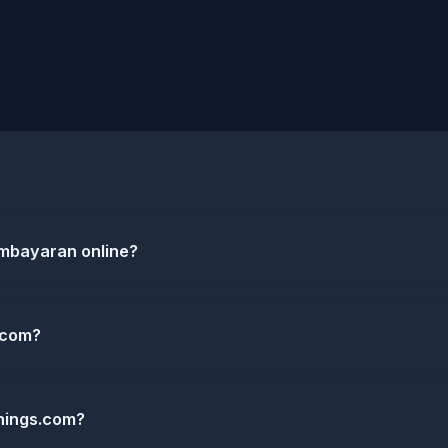
mbayaran online?
.com?
hings.com?