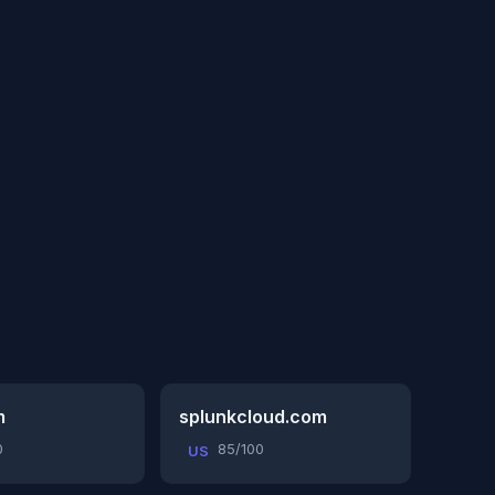
m
splunkcloud.com
0
85/100
US