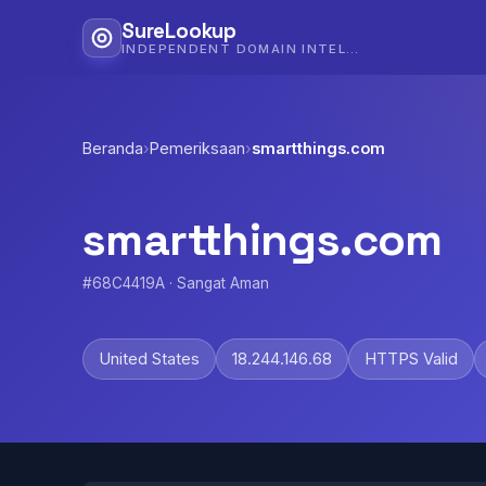
SureLookup
INDEPENDENT DOMAIN INTELLIGENCE
Beranda
›
Pemeriksaan
›
smartthings.com
smartthings.com
#68C4419A · Sangat Aman
United States
18.244.146.68
HTTPS Valid