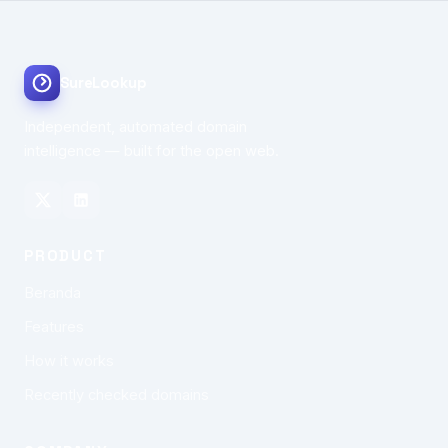
SureLookup
Independent, automated domain
intelligence — built for the open web.
PRODUCT
Beranda
Features
How it works
Recently checked domains