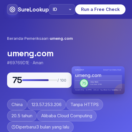
SureLookup
Run a Free Check
Beranda
›
Pemeriksaan
›
umeng.com
umeng.com
#69769D1E · Aman
75
/ 100
China
123.57.253.206
Tanpa HTTPS
20.5 tahun
Alibaba Cloud Computing
Diperbarui
3 bulan yang lalu