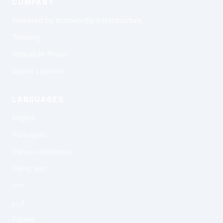
COMPANY
Powered by trustworthy infrastructure
Tentang
Kebijakan Privasi
Syarat Layanan
LANGUAGES
English
Português
Bahasa Indonesia
Tiếng Việt
বাংলা
اردو
Filipino