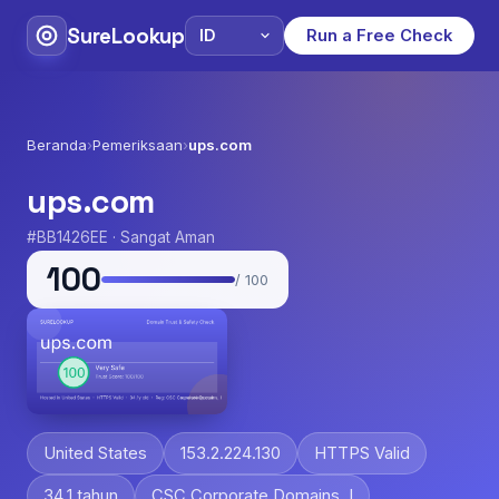
SureLookup
Run a Free Check
Beranda
›
Pemeriksaan
›
ups.com
ups.com
#BB1426EE · Sangat Aman
100
/ 100
United States
153.2.224.130
HTTPS Valid
34.1 tahun
CSC Corporate Domains, I