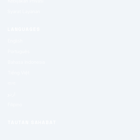
Kebijakan Privasi
Syarat Layanan
LANGUAGES
English
Português
Bahasa Indonesia
Tiếng Việt
বাংলা
اردو
Filipino
TAUTAN SAHABAT