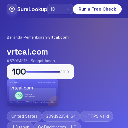
SureLookup
Run a Free Check
Beranda
›
Pemeriksaan
›
vrtcal.com
vrtcal.com
#629E4E17 · Sangat Aman
100
/ 100
United States
209.192.154.164
HTTPS Valid
11.3 tahun
GoDaddy.com, LLC