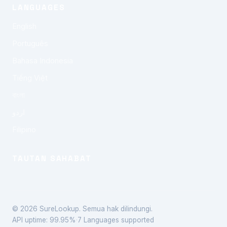
LANGUAGES
English
Português
Bahasa Indonesia
Tiếng Việt
বাংলা
اردو
Filipino
TAUTAN SAHABAT
© 2026 SureLookup. Semua hak dilindungi.
API uptime: 99.95%
·
7 Languages supported