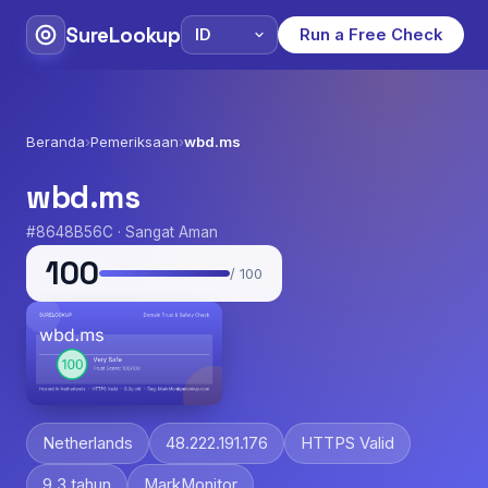
SureLookup
Run a Free Check
Beranda
›
Pemeriksaan
›
wbd.ms
wbd.ms
#8648B56C · Sangat Aman
100
/ 100
Netherlands
48.222.191.176
HTTPS Valid
9.3 tahun
MarkMonitor