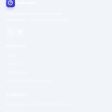
SureLookup
Independent, automated domain
intelligence — built for the open web.
PRODUCT
Home
Features
How it works
Recently checked domains
COMPANY
Powered by trustworthy infrastructure