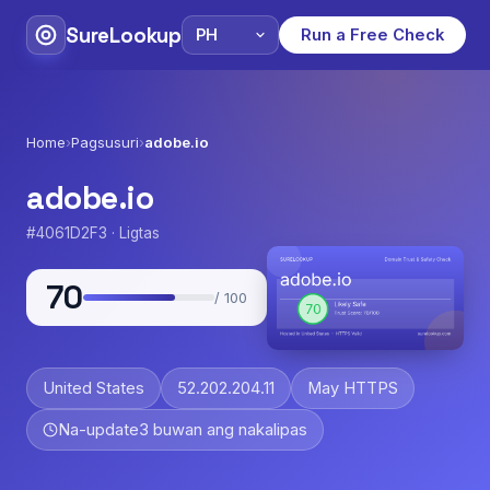
SureLookup
Run a Free Check
Home
›
Pagsusuri
›
adobe.io
adobe.io
#4061D2F3 · Ligtas
70
/ 100
United States
52.202.204.11
May HTTPS
Na-update
3 buwan ang nakalipas