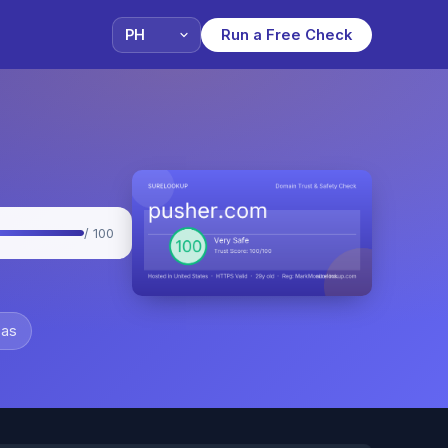
Run a Free Check
/ 100
pas