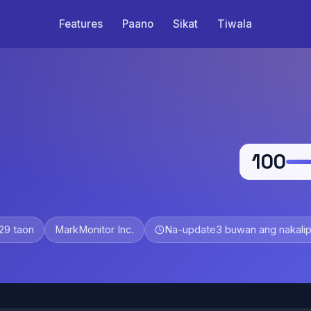
Features
Paano
Sikat
Tiwala
100
29 taon
MarkMonitor Inc.
Na-update
3 buwan ang nakali