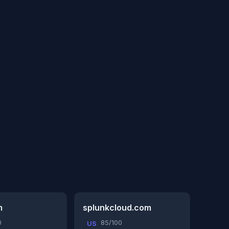
m
splunkcloud.com
0
85/100
US