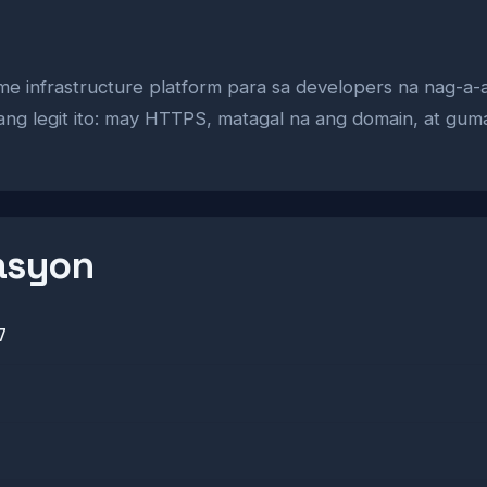
w
me infrastructure platform para sa developers na nag-a-add
ang legit ito: may HTTPS, matagal na ang domain, at guma
asyon
7