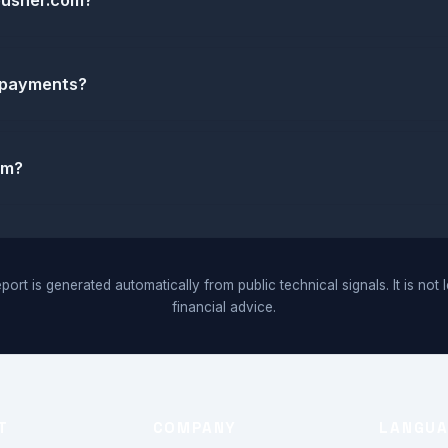
 pusher.com?
e payments?
om?
port is generated automatically from public technical signals. It is not 
financial advice.
T
COMPANY
LANGU