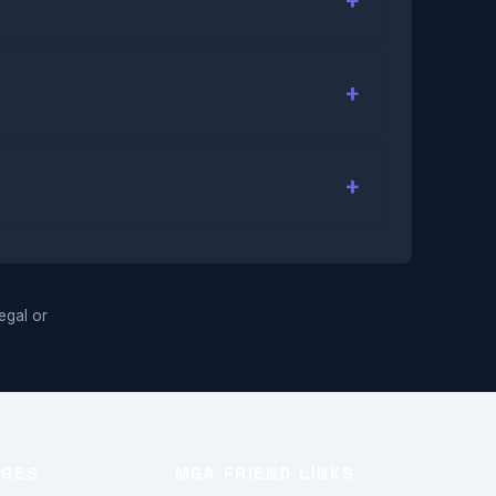
legal or
AGES
MGA FRIEND LINKS