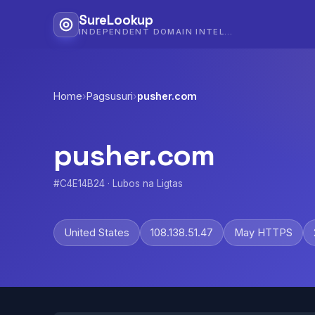
SureLookup
INDEPENDENT DOMAIN INTELLIGENCE
Home
›
Pagsusuri
›
pusher.com
pusher.com
#C4E14B24 · Lubos na Ligtas
United States
108.138.51.47
May HTTPS