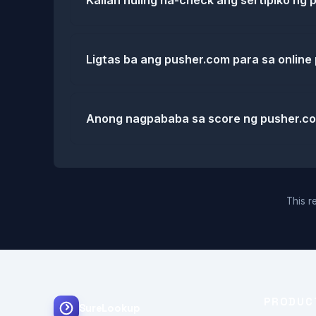
Kailan huling na-check ang sertipiko ng
Ligtas ba ang pusher.com para sa onlin
Anong nagpababa sa score ng pusher.c
This re
PRODUC
SureLookup