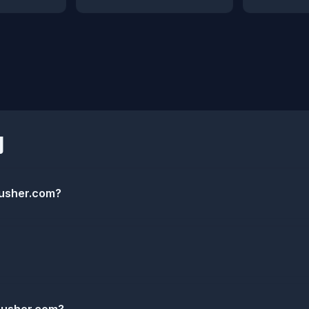
g
pusher.com?