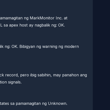
pamamagitan ng MarkMonitor Inc. at
L sa apex host ay nagbalik ng: OK.
k ng: OK. Bibigyan ng warning ng modern
ack record, pero ibig sabihin, may panahon ang
on signals.
States sa pamamagitan ng Unknown.