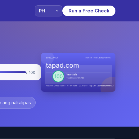
Run a Free Check
/ 100
 ang nakalipas