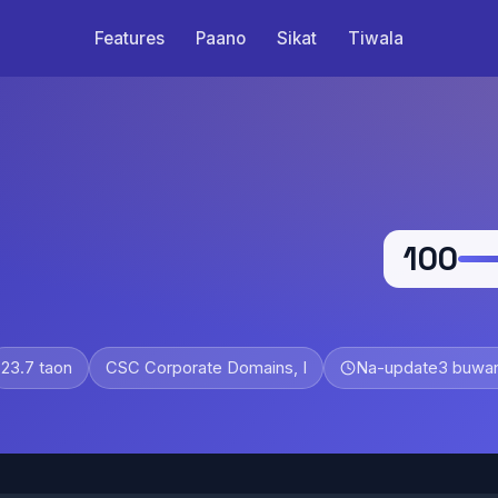
Features
Paano
Sikat
Tiwala
100
23.7 taon
CSC Corporate Domains, I
Na-update
3 buwan