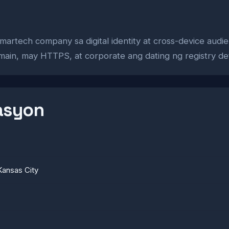
rtech company sa digital identity at cross-device audien
main, may HTTPS, at corporate ang dating ng registry det
asyon
Kansas City