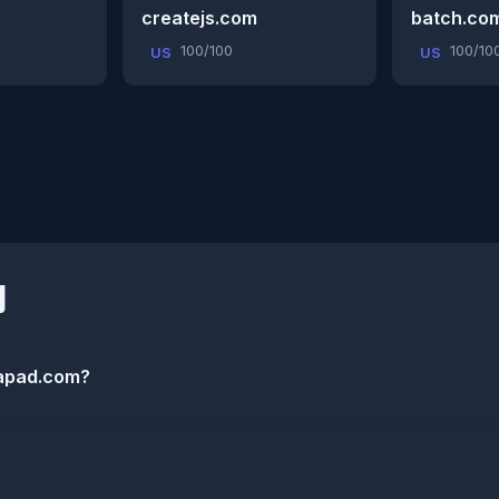
createjs.com
batch.co
100/100
100/10
US
US
g
tapad.com?