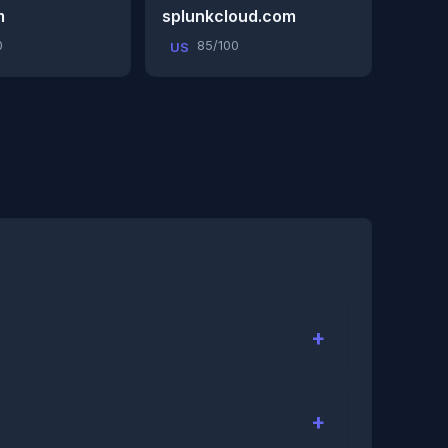
m
splunkcloud.com
0
85/100
US