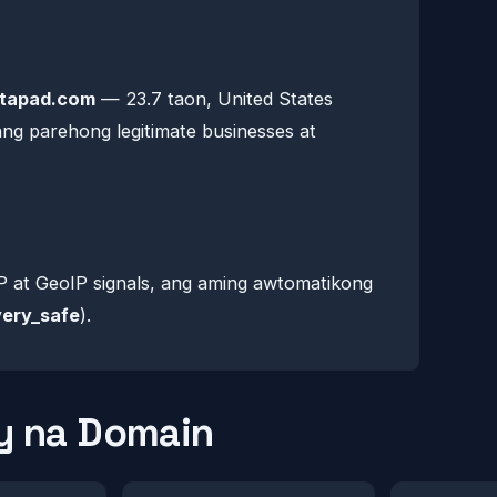
tapad.com
— 23.7 taon, United States
ng parehong legitimate businesses at
at GeoIP signals, ang aming awtomatikong
very_safe
).
 na Domain