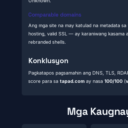
Unknown.
Comparable domains
Ang mga site na may katulad na metadata sa
hosting, valid SSL — ay karaniwang kasama a
rebranded shells.
Konklusyon
Pagkatapos pagsamahin ang DNS, TLS, RDAP 
score para sa
tapad.com
ay nasa
100/100
(
Mga Kaugnay