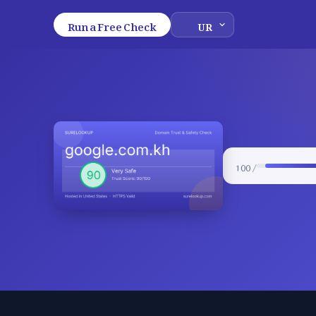
Run a Free Check
/ 100