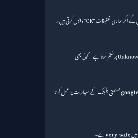
اہم براؤزرز google.com.kh کی TLS کنفیگریشن کو قبول کریں گے اگر ہماری تحقیقات "OK" واپس کرتی ہیں۔
google.com.kh کا ٹریفک فی الحال United States میں Unknown پر ختم ہوتا ہے — کوئی بھی
googl
صنعتی پلمبنگ کے معیارات پر عمل کرتا
 میں
very_safe
ہے۔