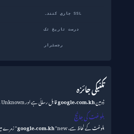
SSL جاری کنندہ
درست تاریخ تک
رجسٹرار
تکنیکی جائزہ
ڈومین
google.com.kh
قابل رسائی ہے اور Unknown کے ذریعے United States پر حل ہوتا ہے۔
بلوغت کی جانچ
بلوغت کے لحاظ سے،
"new" زمرے میں آتا ہے — ریکارڈ پر تقریباً ? سال۔
google.com.kh