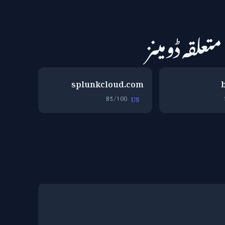
متعلقہ ڈومینز
splunkcloud.com
85/100
US