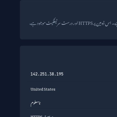
google.com.kh گوگل کی طرف اشارہ کرتا ہے، جو سرچ، اشتہارات، اینڈرائیڈ، کروم اور کلاؤڈ سروسز کے لیے معروف عالمی ٹیکنالوجی کمپنی ہے۔ اس ڈومین پر HTTPS اور درست سرٹیفکیٹ موجود ہے،
142.251.38.195
United States
نامعلوم
درست HTTPS