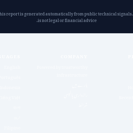
his report is generated automatically from public technical signals. 
is not legal or financial advice.
GUAGES
COMPANY
P
English
Powered by trustworthy
infrastructure
Português
بارے میں
Indonesia
Ho
رازداری پالیسی
Tiếng Việt
Recent
شرائط
বাংলা
اردو
Filipino