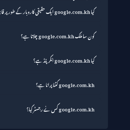
کیا google.com.kh ایک حقیقی کاروبار کے طور پر قابل اعتماد ہے؟
کون سا ملک google.com.kh چلاتا ہے؟
کیا google.com.kh انکرپٹڈ ہے؟
google.com.kh کتنا پرانا ہے؟
google.com.kh کس نے رجسٹر کیا؟