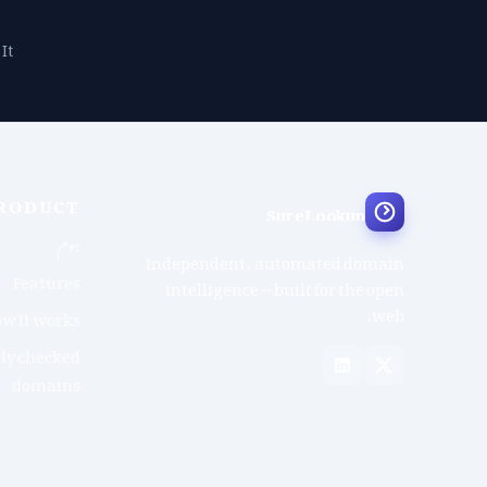
It
RODUCT
SureLookup
ہوم
Independent, automated domain
Features
intelligence — built for the open
web.
w it works
ly checked
domains