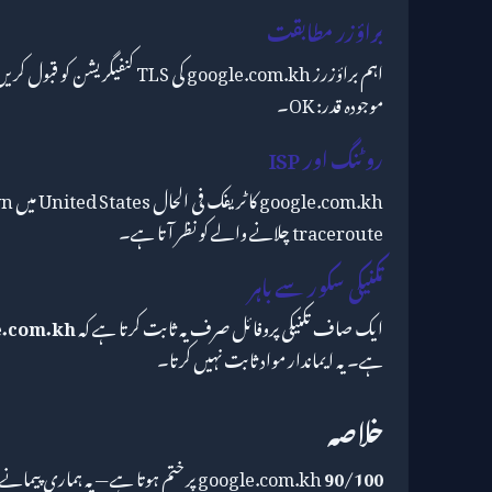
براؤزر مطابقت
موجودہ قدر: OK۔
روٹنگ اور ISP
traceroute چلانے والے کو نظر آتا ہے۔
تکنیکی سکور سے باہر
ایک صاف تکنیکی پروفائل صرف یہ ثابت کرتا ہے کہ
e.com.kh
ہے۔ یہ ایماندار مواد ثابت نہیں کرتا۔
خلاصہ
90/100
google.com.kh
پر ختم ہوتا ہے — یہ ہماری پیمانے