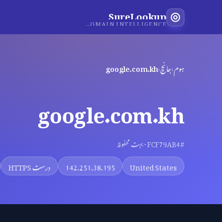
SureLookup
INDEPENDENT DOMAIN INTELLIGENCE
ہوم
›
جانچ
›
google.com.kh
google.com.kh
#FCF79AB4 · بہت محفوظ
United States
142.251.38.195
درست HTTPS