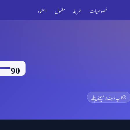
خصوصیات
طریقہ
مقبول
اعتماد
90
اپ ڈیٹ
3 مہینے پہلے