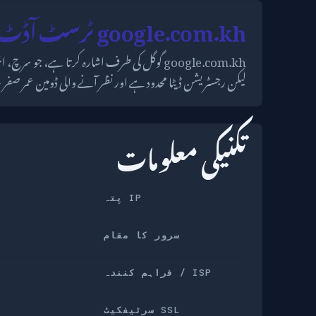
google.com.kh ٹرسٹ آڈٹ
لیکن رجسٹریشن ڈیٹا محدود ہے اور نظر آنے والی ڈومین عمر صف
تکنیکی معلومات
IP پتہ
سرور کا مقام
ISP / فراہم کنندہ
SSL سرٹیفکیٹ