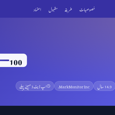
خصوصیات
طریقہ
مقبول
اعتماد
100
14.9 سال
MarkMonitor Inc.
اپ ڈیٹ
3 مہینے پہلے