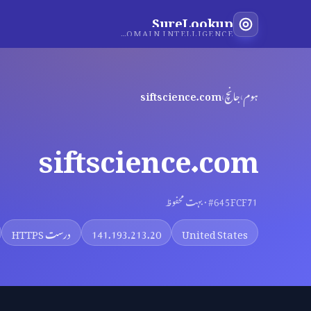
SureLookup
INDEPENDENT DOMAIN INTELLIGENCE
ہوم
›
جانچ
›
siftscience.com
siftscience.com
#645FCF71 · بہت محفوظ
United States
141.193.213.20
درست HTTPS