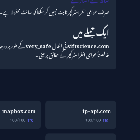
صرف عوامی انفراسٹرکچر ثابت نہیں کر سکتا کہ سائٹ محفوظ ہے
ایک جملے میں
siftscience.com
فی الحال
very_safe
کے طور پر درجہ
خالصتاً عوامی انفراسٹرکچر کے حقائق پر مبنی۔
mapbox.com
ip-api.com
100/100
100/100
US
US