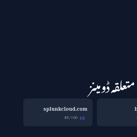
متعلقہ ڈومینز
splunkcloud.com
85/100
US