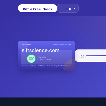
Run a Free Check
/ 100