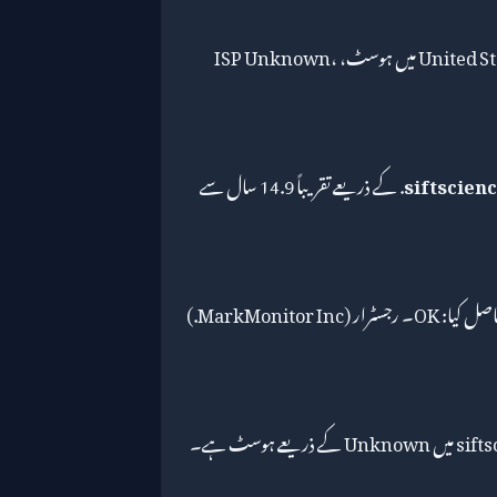
کا سنیپ شاٹ: 14.9 سال پرانا، United States میں ہوسٹ، ISP Unknown،
siftscien
MarkMonitor Inc. کے ذریعے تقریباً 14.9 سال سے
ہم نے siftscience.com کے خلاف TLS ہینڈ شیک کیا اور حاصل کیا: OK۔ رجسٹرار (MarkMonitor Inc.)