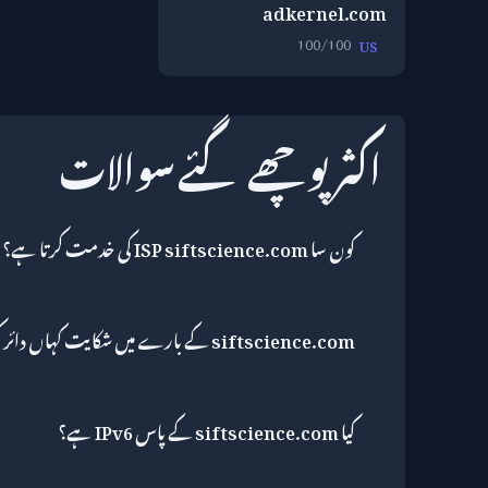
adkernel.com
100/100
US
اکثر پوچھے گئے سوالات
کون سا ISP siftscience.com کی خدمت کرتا ہے؟
siftscience.com کے بارے میں شکایت کہاں دائر کریں؟
کیا siftscience.com کے پاس IPv6 ہے؟