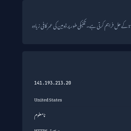
siftscience.com، Sift Science کی ویب سائٹ ہے، جو ڈیجیٹل کاروباروں کے لیے fraud prevention اور risk management کے حل فراہم کرتی ہے۔ تکنیکی طور پر ڈومین کی عمر کافی زیادہ
141.193.213.20
United States
نامعلوم
درست HTTPS