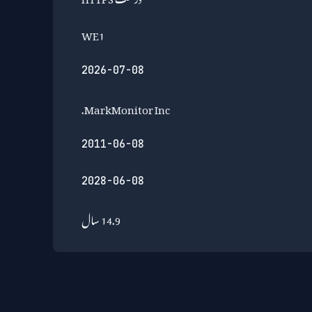
WE1
2026-07-08
MarkMonitor Inc.
2011-06-08
2028-06-08
14.9 سال