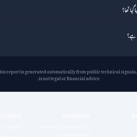
his report is generated automatically from public technical signals. 
is not legal or financial advice.
GUAGES
COMPANY
P
English
Powered by trustworthy
infrastructure
Português