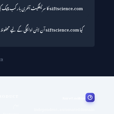
siftscience.com کا سرٹیفکیٹ آخری بار کب چیک کیا گیا تھا؟
کیا siftscience.com آن لائن ادائیگی کے لیے محفوظ ہے؟
It
RODUCT
SureLookup
ہوم
Independent, automated domain
Features