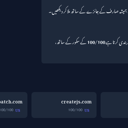
۔ ہمیشہ صارف کے جائزے کے ساتھ ملا کر دیکھیں۔
 بندی کرتا ہے
100/100
کے سکور کے ساتھ،
batch.com
createjs.com
100/100
100/100
US
US