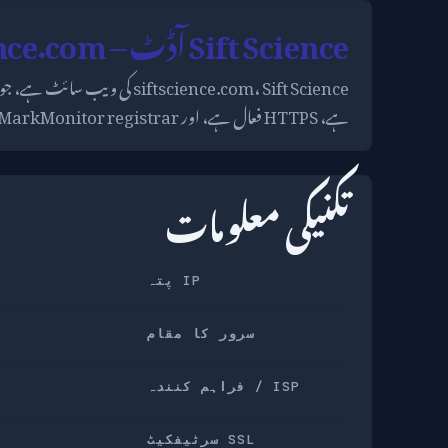
Sift Science آڈٹ – siftscience.com
ہے، HTTPS فعال ہے، اور MarkMonitor registrar کا استعمال ایک مستحکم کارپوریٹ پراپرٹی کی طرف اشارہ کرتا ہے۔
تکنیکی معلومات
IP پتہ
سرور کا مقام
ISP / فراہم کنندہ
SSL سرٹیفکیٹ