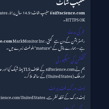
سنیپ شاٹ
siftscience.com
HTTPS OK۔
عمر کی مدت
رجسٹریشن کے دن سے گنتی،
ce.com
ہے — ہمارے ماڈل کے "mature" بلوغت زمرے میں۔
کنکشن کی سیکیورٹی
اور ملک (United States) کے ساتھ ملا کر۔
نیٹ ورک فٹ پرنٹ
نیٹ ورک کے نقطہ نظر سے، siftscience.com United States میں Unknown کے ذریعے ہوسٹ ہے۔
ساکھ کے اشارے