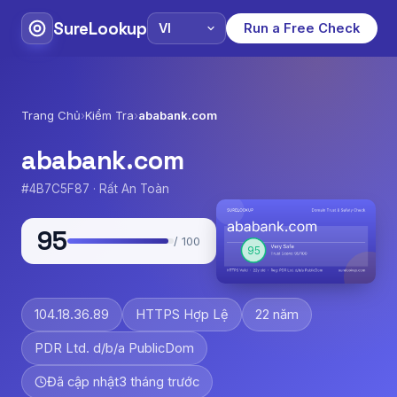
SureLookup
Run a Free Check
Trang Chủ
›
Kiểm Tra
›
ababank.com
ababank.com
#4B7C5F87 · Rất An Toàn
95
/ 100
104.18.36.89
HTTPS Hợp Lệ
22 năm
PDR Ltd. d/b/a PublicDom
Đã cập nhật
3 tháng trước