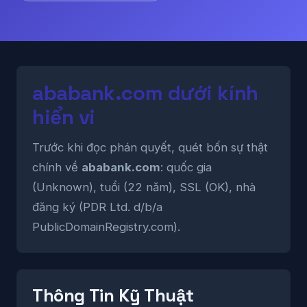
ababank.com dưới kính
hiển vi
Trước khi đọc phán quyết, quét bốn sự thật
chính về
ababank.com
: quốc gia
(Unknown), tuổi (22 năm), SSL (OK), nhà
đăng ký (PDR Ltd. d/b/a
PublicDomainRegistry.com).
Thông Tin Kỹ Thuật