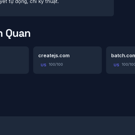
yết tự động, chỉ kỹ thuật.
n Quan
createjs.com
batch.co
100/100
100/10
US
US