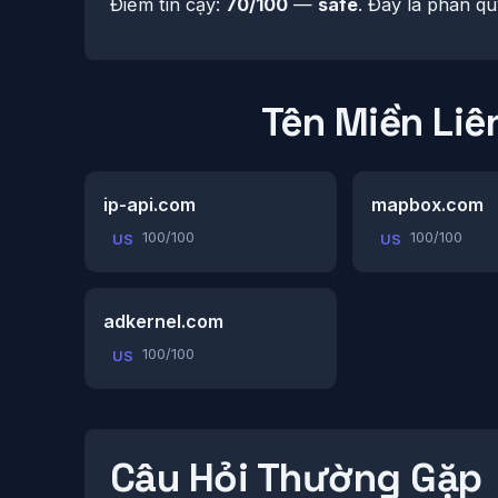
Điểm tin cậy:
70/100
—
safe
. Đây là phán qu
Tên Miền Liê
ip-api.com
mapbox.com
100/100
100/100
US
US
adkernel.com
100/100
US
Câu Hỏi Thường Gặp