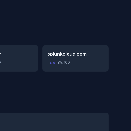
m
splunkcloud.com
0
85/100
US