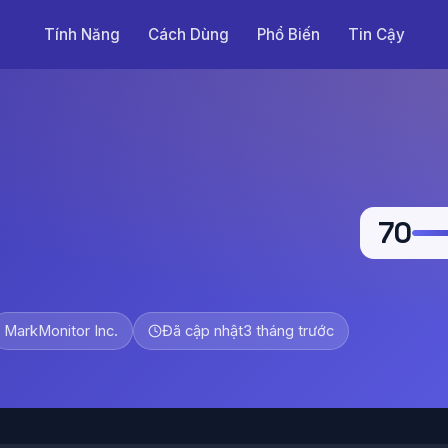
Tính Năng
Cách Dùng
Phổ Biến
Tin Cậy
70
MarkMonitor Inc.
Đã cập nhật
3 tháng trước