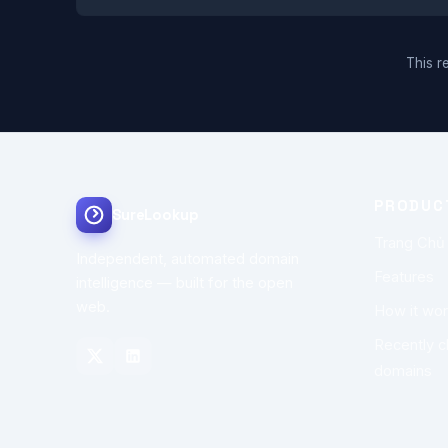
This re
PRODUC
SureLookup
Trang Chủ
Independent, automated domain
Features
intelligence — built for the open
web.
How it wo
Recently 
domains