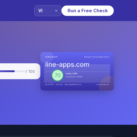
Run a Free Check
/ 100