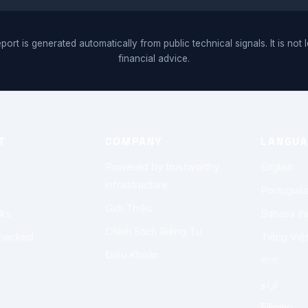
port is generated automatically from public technical signals. It is not 
financial advice.
T
COMPANY
LANGU
Powered by trustworthy
English
infrastructure
Portuguê
Giới Thiệu
rks
Bahasa In
Chính Sách Riêng Tư
checked
Tiếng Việ
Điều Khoản
বাংলা
اردو
Filipino