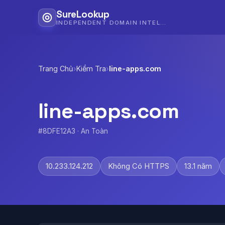
SureLookup
INDEPENDENT DOMAIN INTELLIGENCE
Trang Chủ
›
Kiểm Tra
›
line-apps.com
line-apps.com
#8DFE12A3 · An Toàn
10.233.124.212
Không Có HTTPS
13.1 năm