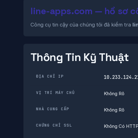
line-apps.com — hồ sơ cô
Công cụ tin cậy của chúng tôi đã kiểm tra
l
Thông Tin Kỹ Thuật
ĐỊA CHỈ IP
10.233.124.2
VỊ TRÍ MÁY CHỦ
Không Rõ
NHÀ CUNG CẤP
Không Rõ
CHỨNG CHỈ SSL
Không Có HTT