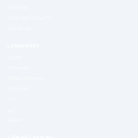
Giới Thiệu
Chính Sách Riêng Tư
Điều Khoản
LANGUAGES
English
Português
Bahasa Indonesia
Tiếng Việt
বাংলা
اردو
Filipino
LIÊN KẾT BẠN BÈ