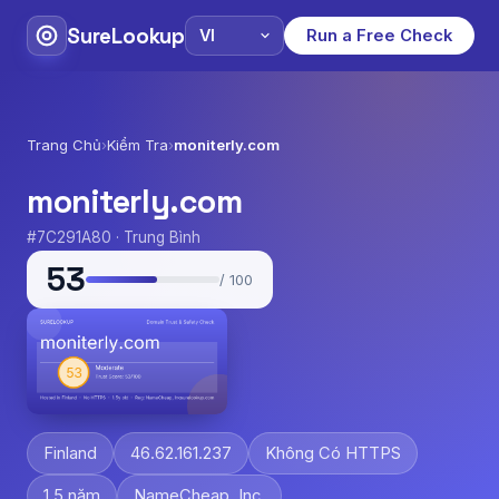
SureLookup
Run a Free Check
Trang Chủ
›
Kiểm Tra
›
moniterly.com
moniterly.com
#7C291A80 · Trung Bình
53
/ 100
Finland
46.62.161.237
Không Có HTTPS
1.5 năm
NameCheap, Inc.