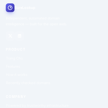
SureLookup
Independent, automated domain
intelligence — built for the open web.
PRODUCT
Trang Chủ
Features
How it works
Recently checked domains
COMPANY
Powered by trustworthy infrastructure