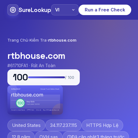
SureLookup
Run a Free Check
Trang Chủ
›
Kiểm Tra
›
rtbhouse.com
rtbhouse.com
#61710FA1 · Rất An Toàn
100
/ 100
United States
34.117.237.115
HTTPS Hợp Lệ
12.8 năm
OVH sas
Đã cập nhật
3 tháng trước