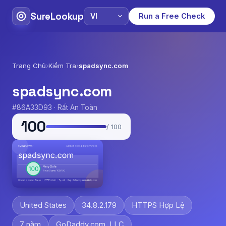
SureLookup
Run a Free Check
Trang Chủ
›
Kiểm Tra
›
spadsync.com
spadsync.com
#86A33D93 · Rất An Toàn
100
/ 100
United States
34.8.2.179
HTTPS Hợp Lệ
7 năm
GoDaddy.com, LLC