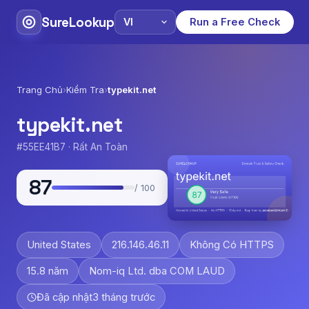
SureLookup
Run a Free Check
Trang Chủ
›
Kiểm Tra
›
typekit.net
typekit.net
#55EE41B7 · Rất An Toàn
87
/ 100
United States
216.146.46.11
Không Có HTTPS
15.8 năm
Nom-iq Ltd. dba COM LAUD
Đã cập nhật
3 tháng trước